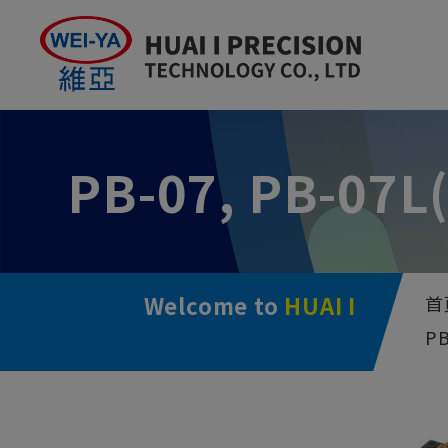
Cookie管理面板
PB-07, PB-07
Welcome to
HUAI I
首
PB