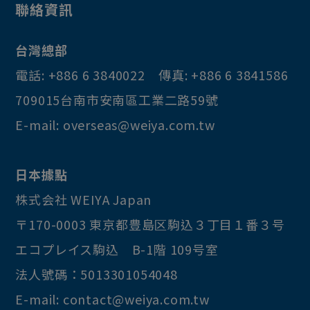
聯絡資訊
彩票機 彩票
PCB固定柱
台灣總部
搖桿
電話:
+886 6 3840022
傳真:
+886 6 3841586
遊戲機按鍵
709015
台南市
安南區
工業二路59號
E-mail:
overseas@weiya.com.tw
無開關燈泡系列
Jumbo系列
日本據點
長本體系列
株式会社 WEIYA Japan
〒170-0003
東京都
豊島区
駒込３丁目１番３号
短本體系列
エコプレイス駒込 B-1階 109号室
Halo系列
法人號碼：5013301054048
喇叭網
E-mail:
contact@weiya.com.tw