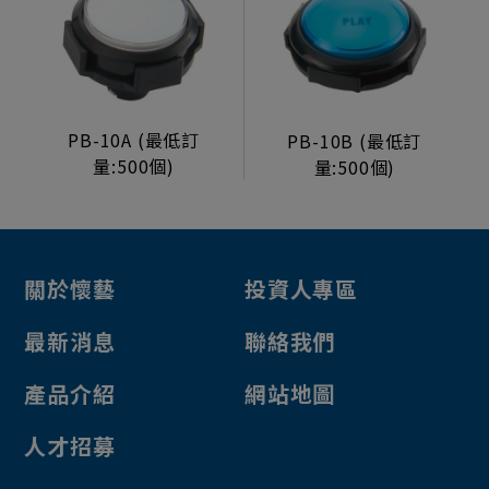
機台機構
生活型態顯示器
製造組裝服務
PB-10A (最低訂
PB-10B (最低訂
電源/投幣器/配件
量:500個)
量:500個)
電源供應器
投幣器
轉換卡
關於懷藝
投資人專區
電子元件
最新消息
聯絡我們
其他
檯子鎖
產品介紹
網站地圖
投幣口
人才招募
鋁框鐵門