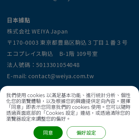
日本據點
株式会社 WEIYA Japan
〒170-0003
東京都
豊島区
駒込３丁目１番３号
エコプレイス駒込 B-1階 109号室
法人號碼：5013301054048
E-mail:
contact@weiya.com.tw
我們使用 cookies 以滿足基本功能、進行統計分析、個性
化您的瀏覽體驗，以及根據您的興趣提供定向內容。選擇
Copyright © 2026
Huai I Precision Technology
「同意」即表示您同意我們的 cookies 使用。您可以隨時
Co., Ltd
透過頁面底部的「Cookies 設定」連結，或透過清除您的
瀏覽器設定來調整您的偏好。
All Rights Reserved.
統一編號 69810321
同意
偏好設定