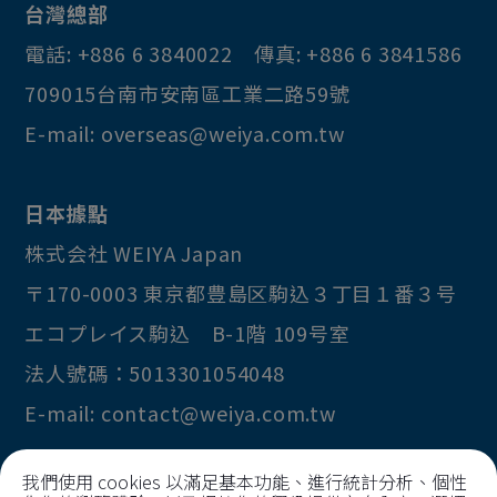
台灣總部
電話:
+886 6 3840022
傳真:
+886 6 3841586
709015
台南市
安南區
工業二路59號
E-mail:
overseas@weiya.com.tw
日本據點
株式会社 WEIYA Japan
〒170-0003
東京都
豊島区
駒込３丁目１番３号
エコプレイス駒込 B-1階 109号室
法人號碼：5013301054048
E-mail:
contact@weiya.com.tw
我們使用 cookies 以滿足基本功能、進行統計分析、個性