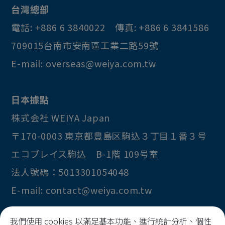
投幣口
台灣總部
鋁框鐵門
電話:
+886 6 3840022
傳真:
+886 6 3841586
709015
台南市
安南區
工業二路59號
彩票機 彩票
E-mail:
overseas@weiya.com.tw
PCB固定柱
搖桿
日本據點
遊戲機按鍵
株式会社 WEIYA Japan
喇叭網
〒170-0003
東京都
豊島区
駒込３丁目１番３号
車輪
エコプレイス駒込 B-1階 109号室
連接器
法人號碼：5013301054048
飾條
E-mail:
contact@weiya.com.tw
鎖鈎
我們使用 cookies 以滿足基本功能、進行統計分析、個性