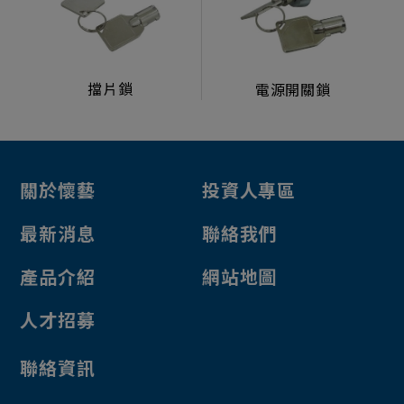
生活型態顯示器
製造組裝服務
擋片鎖
電源開關鎖
電源/投幣器/配件
電源供應器
投幣器
關於懷藝
投資人專區
轉換卡
電子元件
最新消息
聯絡我們
其他
產品介紹
網站地圖
檯子鎖
人才招募
擋片鎖
聯絡資訊
電源開關鎖