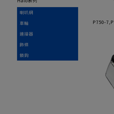
Halo系列
喇叭網
P750-7,
車輪
連接器
飾條
鎖鈎