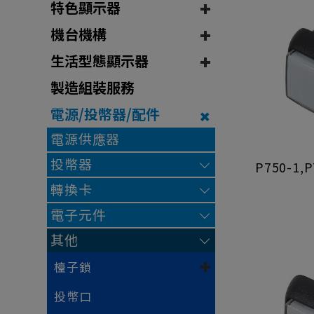
特色顯示器
機台機構
生活型態顯示器
製造組裝服務
電源/投幣器/配件
電源供應器
投幣器
P750-1,
轉換卡
電子元件
其他
檯子鎖
投幣口