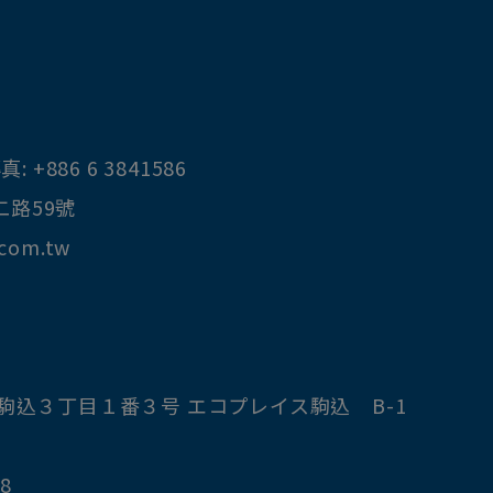
真:
+886 6 3841586
二路59號
.com.tw
駒込３丁目１番３号 エコプレイス駒込 B-1
8