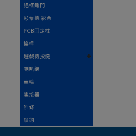
鋁框鐵門
彩票機 彩票
PCB固定柱
搖桿
遊戲機按鍵
喇叭網
車輪
連接器
飾條
鎖鈎