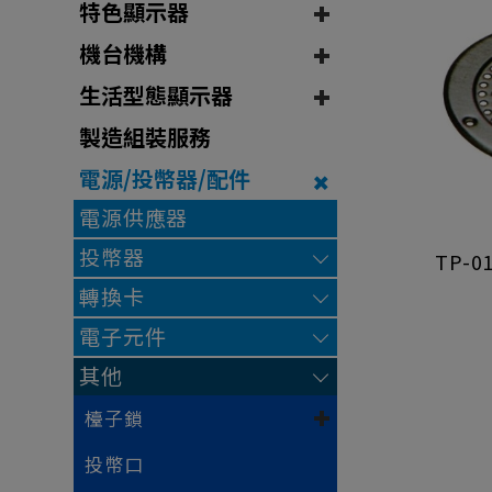
特色顯示器
機台機構
生活型態顯示器
製造組裝服務
電源/投幣器/配件
電源供應器
投幣器
TP-0
轉換卡
電子元件
其他
檯子鎖
投幣口