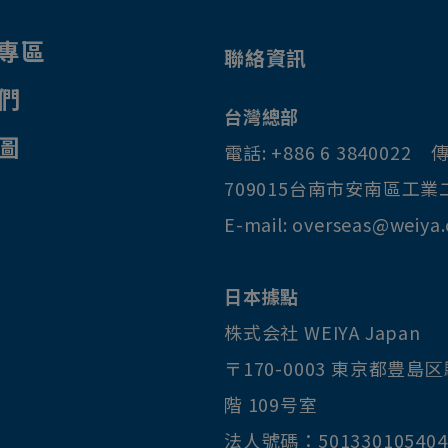
專區
聯絡資訊
們
台灣總部
圖
電話:
+886 6 3840022
傳
709015
台南市
安南區
工業
E-mail:
overseas@weiya
日本據點
株式会社 WEIYA Japan
〒170-0003
東京都
豊島区
階 109号室
法人號碼：501330105404