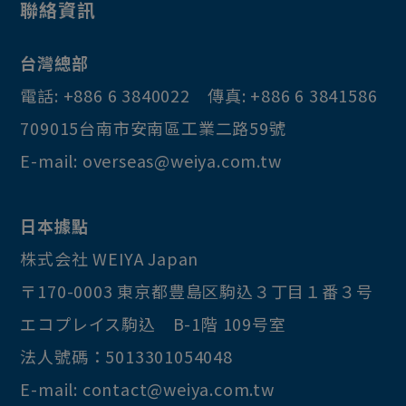
聯絡資訊
台灣總部
電話:
+886 6 3840022
傳真:
+886 6 3841586
709015
台南市
安南區
工業二路59號
E-mail:
overseas@weiya.com.tw
日本據點
株式会社 WEIYA Japan
〒170-0003
東京都
豊島区
駒込３丁目１番３号
エコプレイス駒込 B-1階 109号室
法人號碼：5013301054048
E-mail:
contact@weiya.com.tw