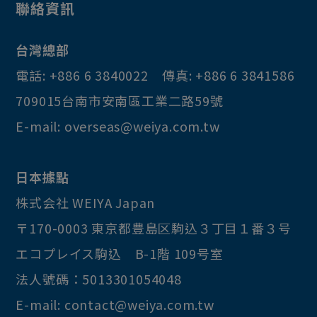
聯絡資訊
台灣總部
電話:
+886 6 3840022
傳真:
+886 6 3841586
709015
台南市
安南區
工業二路59號
E-mail:
overseas@weiya.com.tw
日本據點
株式会社 WEIYA Japan
〒170-0003
東京都
豊島区
駒込３丁目１番３号
エコプレイス駒込 B-1階 109号室
法人號碼：5013301054048
E-mail:
contact@weiya.com.tw