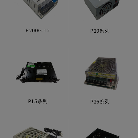
生活型態顯示器
製造組裝服務
P200G-12
P20系列
電源/投幣器/配件
電源供應器
投幣器
轉換卡
電子元件
其他
P15系列
P26系列