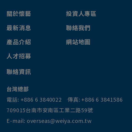
火車燈
關於懷藝
投資人專區
LED燈條
最新消息
聯絡我們
開關
風扇
產品介紹
網站地圖
計數器
人才招募
喇叭
聯絡資訊
功能防干擾裝置
放大器
台灣總部
數幣器
電話:
+886 6 3840022
傳真:
+886 6 3841586
變壓器
709015
台南市
安南區
工業二路59號
連接線
E-mail:
overseas@weiya.com.tw
其他