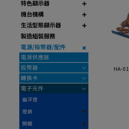
特色顯示器
機台機構
生活型態顯示器
製造組裝服務
電源/投幣器/配件
電源供應器
投幣器
HA-0
轉換卡
電子元件
幽浮燈
燈類
開關