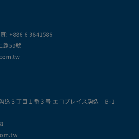
真:
+886 6 3841586
二路59號
.com.tw
駒込３丁目１番３号 エコプレイス駒込 B-1
8
com.tw