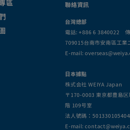
專區
聯絡資訊
們
台灣總部
圖
電話:
+886 6 3840022
傳
709015
台南市
安南區
工業
E-mail:
overseas@weiya
日本據點
株式会社 WEIYA Japan
〒170-0003
東京都
豊島区
階 109号室
法人號碼：501330105404
E-mail:
contact@weiya.