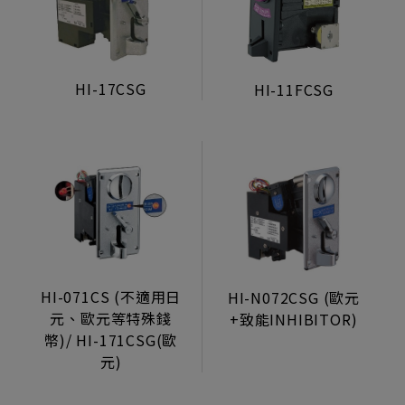
生活型態顯示器
製造組裝服務
HI-17CSG
HI-11FCSG
電源/投幣器/配件
電源供應器
投幣器
側投式
上投式
轉換卡
電子元件
HI-071CS (不適用日
HI-N072CSG (歐元
元、歐元等特殊錢
+致能INHIBITOR)
其他
幣)/ HI-171CSG(歐
元)