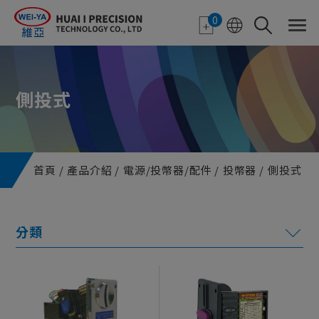
Cookie管理面板
0
側投式
首頁
產品介紹
電源/投幣器/配件
投幣器
側投式
電子紙應用
特色顯示器
機台機構