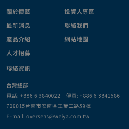
PCB固定柱
關於懷藝
投資人專區
搖桿
最新消息
聯絡我們
遊戲機按鍵
產品介紹
網站地圖
喇叭網
車輪
人才招募
連接器
聯絡資訊
飾條
鎖鈎
台灣總部
電話:
+886 6 3840022
傳真:
+886 6 3841586
709015
台南市
安南區
工業二路59號
E-mail:
overseas@weiya.com.tw