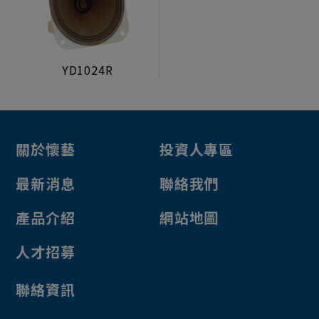
生活型態顯示器
製造組裝服務
YD1024R
電源/投幣器/配件
電源供應器
投幣器
關於懷藝
投資人專區
轉換卡
電子元件
最新消息
聯絡我們
幽浮燈
產品介紹
網站地圖
燈類
人才招募
開關
風扇
聯絡資訊
計數器