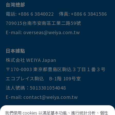
台灣總部
喇叭
電話:
+886 6 3840022
傳真:
+886 6 3841586
功能防干擾裝置
709015
台南市
安南區
工業二路59號
放大器
E-mail:
overseas@weiya.com.tw
數幣器
變壓器
日本據點
連接線
株式会社 WEIYA Japan
其他
〒170-0003
東京都
豊島区
駒込３丁目１番３号
エコプレイス駒込 B-1階 109号室
法人號碼：5013301054048
E-mail:
contact@weiya.com.tw
我們使用 cookies 以滿足基本功能、進行統計分析、個性