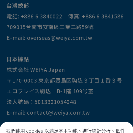
台灣總部
PCB固定柱
電話:
+886 6 3840022
傳真:
+886 6 3841586
搖桿
709015
台南市
安南區
工業二路59號
遊戲機按鍵
E-mail:
overseas@weiya.com.tw
喇叭網
車輪
日本據點
連接器
株式会社 WEIYA Japan
飾條
〒170-0003
東京都
豊島区
駒込３丁目１番３号
鎖鈎
エコプレイス駒込 B-1階 109号室
法人號碼：5013301054048
E-mail:
contact@weiya.com.tw
我們使用 cookies 以滿足基本功能、進行統計分析、個性