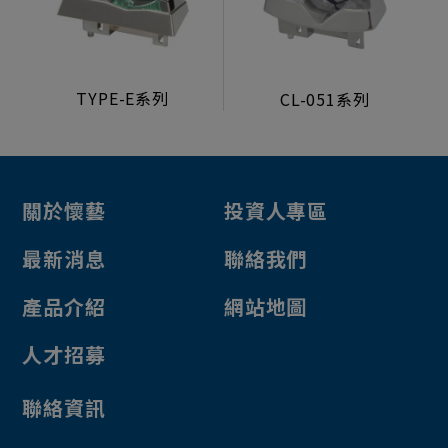
生活型態顯示器
製造組裝服務
TYPE-E系列
CL-051系列
電源/投幣器/配件
電源供應器
投幣器
關於懷藝
投資人專區
轉換卡
電子元件
最新消息
聯絡我們
其他
產品介紹
網站地圖
檯子鎖
人才招募
投幣口
鋁框鐵門
聯絡資訊
彩票機 彩票