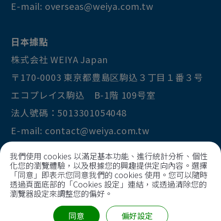
E-mail:
overseas@weiya.com.tw
日本據點
株式会社 WEIYA Japan
〒170-0003
東京都
豊島区
駒込３丁目１番３号
エコプレイス駒込 B-1階 109号室
法人號碼：5013301054048
E-mail:
contact@weiya.com.tw
我們使用 cookies 以滿足基本功能、進行統計分析、個性
化您的瀏覽體驗，以及根據您的興趣提供定向內容。選擇
Copyright © 2026
Huai I Precision Technology
「同意」即表示您同意我們的 cookies 使用。您可以隨時
透過頁面底部的「Cookies 設定」連結，或透過清除您的
Co., Ltd
瀏覽器設定來調整您的偏好。
All Rights Reserved.
統一編號 69810321
同意
偏好設定