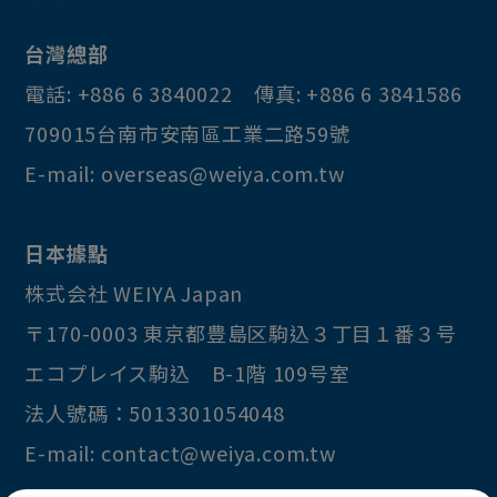
計數器
台灣總部
喇叭
電話:
+886 6 3840022
傳真:
+886 6 3841586
功能防干擾裝置
709015
台南市
安南區
工業二路59號
放大器
E-mail:
overseas@weiya.com.tw
數幣器
變壓器
日本據點
連接線
株式会社 WEIYA Japan
其他
〒170-0003
東京都
豊島区
駒込３丁目１番３号
エコプレイス駒込 B-1階 109号室
法人號碼：5013301054048
E-mail:
contact@weiya.com.tw