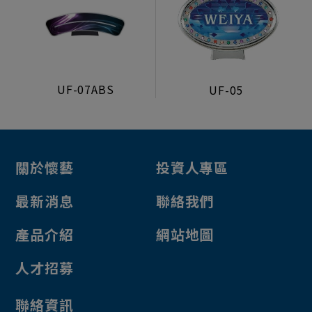
機台機構
生活型態顯示器
製造組裝服務
UF-07ABS
UF-05
電源/投幣器/配件
電源供應器
投幣器
關於懷藝
投資人專區
轉換卡
電子元件
最新消息
聯絡我們
幽浮燈
產品介紹
網站地圖
燈類
人才招募
開關
風扇
聯絡資訊