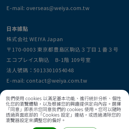
E-mail:
overseas@weiya.com.tw
日本據點
株式会社 WEIYA Japan
〒170-0003
東京都
豊島区
駒込３丁目１番３号
エコプレイス駒込 B-1階 109号室
法人號碼：5013301054048
E-mail:
contact@weiya.com.tw
我們使用 cookies 以滿足基本功能、進行統計分析、個性
化您的瀏覽體驗，以及根據您的興趣提供定向內容。選擇
Copyright © 2026
Huai I Precision Technology
「同意」即表示您同意我們的 cookies 使用。您可以隨時
Co., Ltd
透過頁面底部的「Cookies 設定」連結，或透過清除您的
瀏覽器設定來調整您的偏好。
All Rights Reserved.