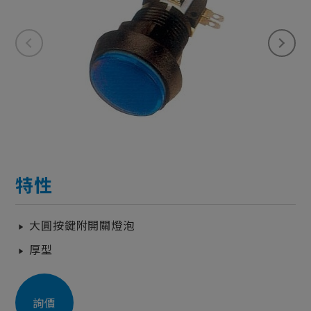
特性
大圓按鍵附開關燈泡
厚型
詢價