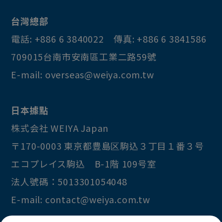
PCB固定柱
台灣總部
搖桿
電話:
+886 6 3840022
傳真:
+886 6 3841586
遊戲機按鍵
709015
台南市
安南區
工業二路59號
喇叭網
E-mail:
overseas@weiya.com.tw
車輪
連接器
日本據點
飾條
株式会社 WEIYA Japan
〒170-0003
東京都
豊島区
駒込３丁目１番３号
鎖鈎
エコプレイス駒込 B-1階 109号室
法人號碼：5013301054048
E-mail:
contact@weiya.com.tw