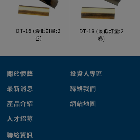
生活型態顯示器
製造組裝服務
DT-16 (最低訂量:2
DT-18 (最低訂量:2
電源/投幣器/配件
卷)
卷)
電源供應器
投幣器
轉換卡
關於懷藝
投資人專區
電子元件
最新消息
聯絡我們
其他
檯子鎖
產品介紹
網站地圖
投幣口
人才招募
鋁框鐵門
聯絡資訊
彩票機 彩票