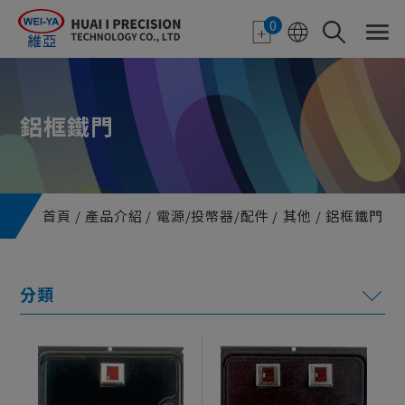
Cookie管理面板
0
鋁框鐵門
首頁
產品介紹
電源/投幣器/配件
其他
鋁框鐵門
電子紙應用
特色顯示器
機台機構