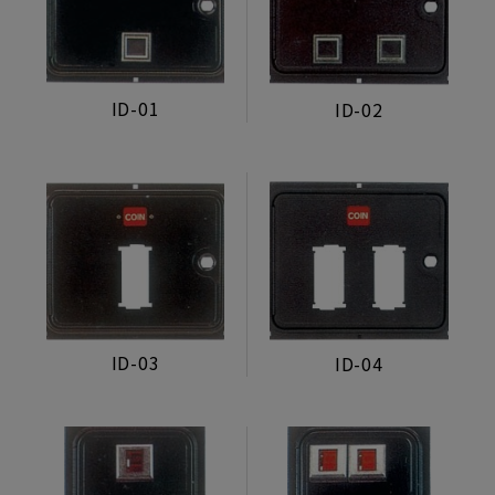
生活型態顯示器
製造組裝服務
ID-01
ID-02
電源/投幣器/配件
電源供應器
投幣器
轉換卡
電子元件
其他
檯子鎖
ID-03
ID-04
投幣口
鋁框鐵門
彩票機 彩票