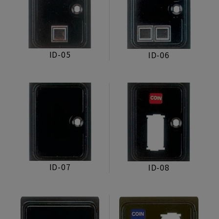
PCB固定柱
搖桿
遊戲機按鍵
ID-05
ID-06
喇叭網
車輪
連接器
飾條
鎖鈎
ID-07
ID-08