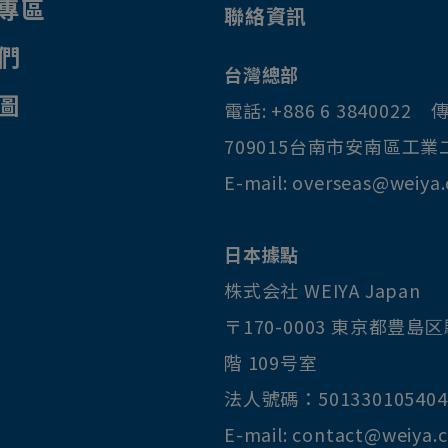
專區
聯絡資訊
們
台灣總部
圖
電話:
+886 6 3840022
傳
709015
台南市
安南區
工業
E-mail:
overseas@weiya
日本據點
株式会社 WEIYA Japan
〒170-0003
東京都
豊島区
階 109号室
法人號碼：501330105404
E-mail:
contact@weiya.