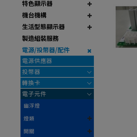
特色顯示器
機台機構
生活型態顯示器
製造組裝服務
電源/投幣器/配件
電源供應器
投幣器
轉換卡
電子元件
幽浮燈
燈類
開關