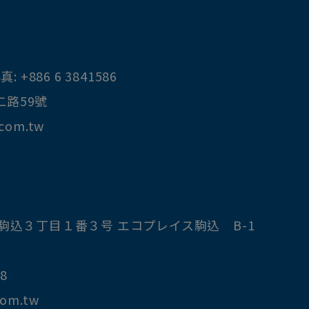
真:
+886 6 3841586
二路59號
.com.tw
駒込３丁目１番３号 エコプレイス駒込 B-1
8
com.tw