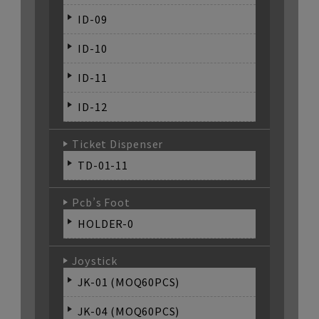
ID-09
ID-10
ID-11
ID-12
Ticket Dispenser
TD-01-11
Pcb’s Foot
HOLDER-0
Joystick
JK-01 (MOQ60PCS)
JK-04 (MOQ60PCS)