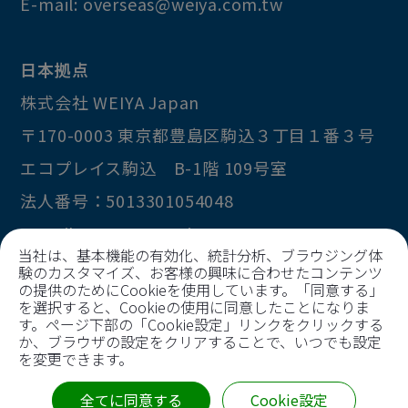
E-mail:
overseas@weiya.com.tw
日本拠点
株式会社 WEIYA Japan
〒170-0003
東京都
豊島区
駒込３丁目１番３号
エコプレイス駒込 B-1階 109号室
法人番号：5013301054048
E-mail:
contact@weiya.com.tw
当社は、基本機能の有効化、統計分析、ブラウジング体
験のカスタマイズ、お客様の興味に合わせたコンテンツ
の提供のためにCookieを使用しています。「同意する」
を選択すると、Cookieの使用に同意したことになりま
Copyright © 2026
Huai I Precision Technology
す。ページ下部の「Cookie設定」リンクをクリックする
Co., Ltd
か、ブラウザの設定をクリアすることで、いつでも設定
を変更できます。
All Rights Reserved.
TAX ID 69810321
全てに同意する
Cookie設定