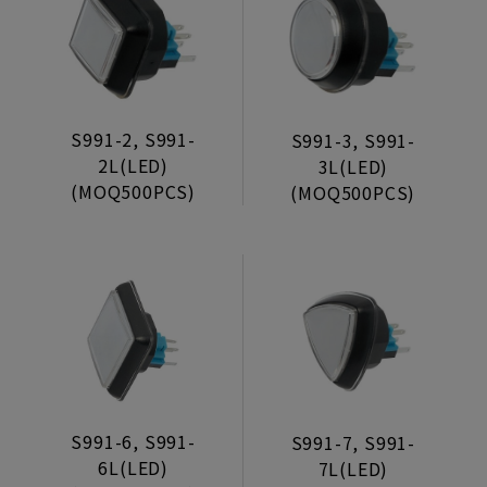
筐体設計・機構
ライフスタイル展示
一貫生産・組立サービス
S991-2, S991-
S991-3, S991-
電源・硬貨計数機・アクセサリ
2L(LED)
3L(LED)
電源ユニット
(MOQ500PCS)
(MOQ500PCS)
コインセレクター
変換基板
電子部品
その他
Locks
Coin Entry
S991-6, S991-
S991-7, S991-
Aluminum Door
6L(LED)
7L(LED)