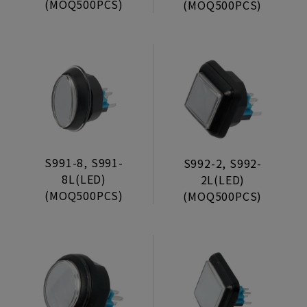
(MOQ500PCS)
(MOQ500PCS)
Ticket Dispenser
Pcb’s Foot
Joystick
Push Buttons
Without Light Series
Jumbo Series
S991-8, S991-
S992-2, S992-
8L(LED)
2L(LED)
Long Bezel Series
(MOQ500PCS)
(MOQ500PCS)
Short Bezel Series
Halo Series
Trumpet Net